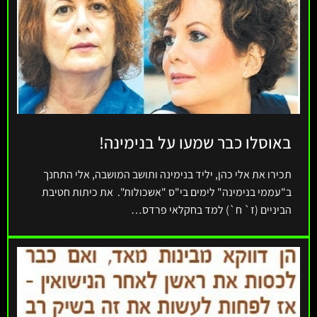
באוסלו כבר שמעו על בנימינה!
תכירו את אלי כהן‮, ‬יליד בנימינה ותושב המושבה‮, ‬אלי התחנך
ב"עממי בנימינה‮" ‬לימים בי"ס‮ "‬אשכולות‮". ‬ את כיתות חטיבת
הביניים‮ (‬ז‮` ‬ח‮`) ‬למד בחקלאי פרדס…