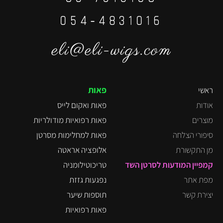
⁦054-4831016⁩
eli@eli-wigs.com
פאות
ראשי
אודות
פאות ואקום לייס
מוצרים
פאות רפואיות מודולריות
סיפורי הצלחה
פאות למחלימות מסרטן
מן התקשורת
אלופציה אראטה
קמפיין המודעות לסרטן השד
טריכוטילומניה
מפת אתר
נפגעות גזזת
יצירת קשר
תוספות שיער
פאות רפואיות