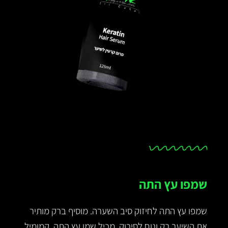
שמפו עץ התה
שמפו עץ התה לחיזוק סיב השערה. מוסיף ברק מותיר
את השיער רק ונוח לסירוק. מכיל שמן עץ התה, קמומיל