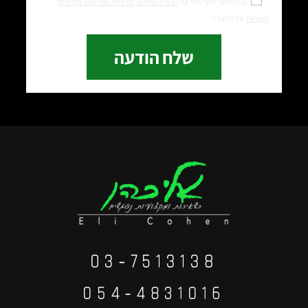
אני מאשר שקראתי את
תנאי השימוש,
מדיניות הפרטיות ומדיניות
העוגיות
של החברה
שלח הודעה
03-7513138
⁦054-4831016⁩