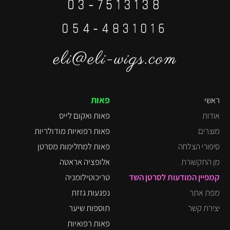
03-7513138
⁦054-4831016⁩
eli@eli-wigs.com
פאות
ראשי
אודות
פאות ואקום לייס
מוצרים
פאות רפואיות מודולריות
סיפורי הצלחה
פאות למחלימות מסרטן
מן התקשורת
אלופציה אראטה
קמפיין המודעות לסרטן השד
טריכוטילומניה
מפת אתר
נפגעות גזזת
יצירת קשר
תוספות שיער
פאות רפואיות