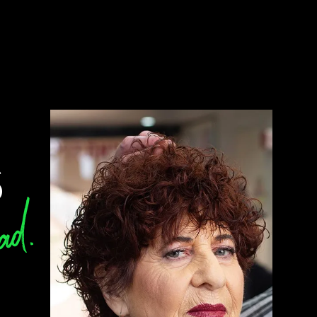
S
ad.