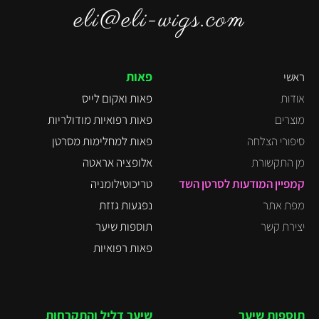
eli@eli-wigs.com
פאות
ראשי
אודות
פאות ואקום לייס
מוצרים
פאות רפואיות מודולריות
סיפורי הצלחה
פאות למחלימות מסרטן
מן התקשורת
אלופציה אראטה
קמפיין המודעות לסרטן השד
טריכוטילומניה
מפת אתר
נפגעות גזזת
יצירת קשר
תוספות שיער
פאות רפואיות
תוספות שיער
שיער דליל והתקרחות